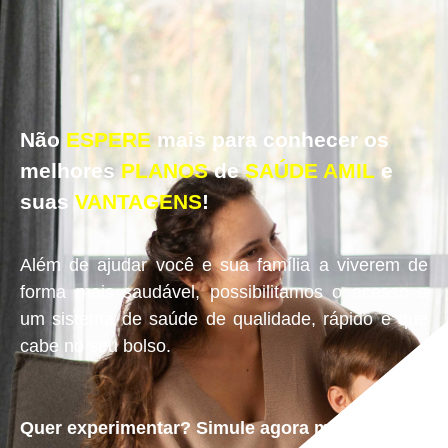
Não
ESPERE
mais para conhecer os
melhores
PLANOS
de
SAÚDE
AMIL
e
suas
VANTAGENS
!
Além de ajudar você e sua família a viverem de
forma mais saudável, possibilitamos o acesso a
um sistema de saúde de qualidade, rápido e que
cabe no seu bolso.
Quer experimentar? Simule agora mesmo!